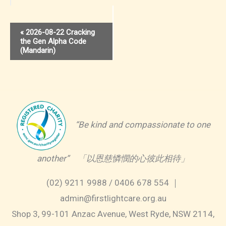
Event
«
2026-08-22 Cracking
the Gen Alpha Code
Navigation
(Mandarin)
“Be kind and compassionate to one
another” 「以恩慈憐憫的心彼此相待」
(02) 9211 9988 / 0406 678 554 ｜
admin@firstlightcare.org.au
Shop 3, 99-101 Anzac Avenue, West Ryde, NSW 2114,