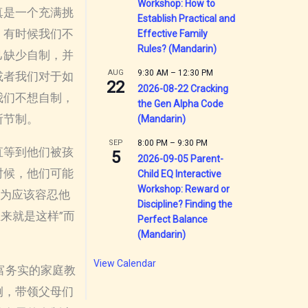
Workshop: How to
真是一个充满挑
Establish Practical and
：有时候我们不
Effective Family
Rules? (Mandarin)
己缺少自制，并
AUG
9:30 AM
–
12:30 PM
或者我们对于如
22
2026-08-22 Cracking
我们不想自制，
the Gen Alpha Code
所节制。
(Mandarin)
SEP
8:00 PM
–
9:30 PM
直等到他们被孩
5
2026-09-05 Parent-
时候，他们可能
Child EQ Interactive
Workshop: Reward or
认为应该容忍他
Discipline? Finding the
来就是这样”而
Perfect Balance
(Mandarin)
View Calendar
丰富务实的家庭教
例，带领父母们