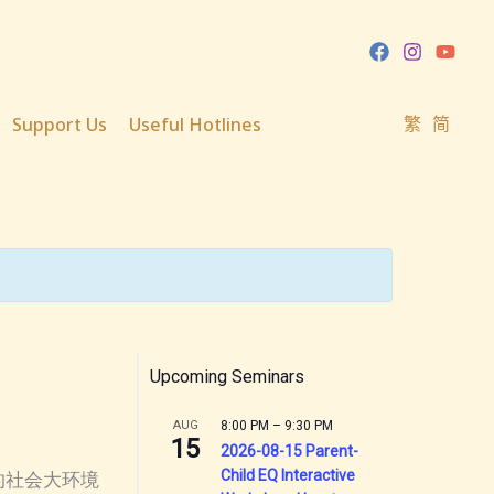
Support Us
Useful Hotlines
繁
简
Upcoming Seminars
AUG
8:00 PM
–
9:30 PM
15
2026-08-15 Parent-
Child EQ Interactive
的社会大环境