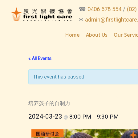
Skip
☎
0406 678 554
/
(02)
to
✉
admin@firstlightcare
content
Home
About Us
Our Servi
« All Events
This event has passed.
2024-03-23 Developing Child
培养孩子的自制力
2024-03-23
8:00 PM
9:30 PM
@
–