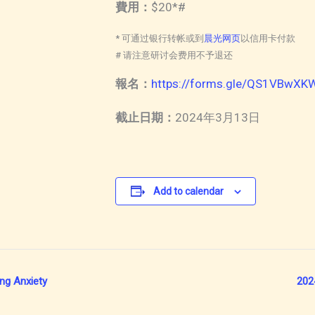
費用：
$20*#
* 可通过银行转帐或到
晨光网页
以信用卡付款
# 请注意研讨会费用不予退还
報名：
https://forms.gle/QS1VBwXK
截止日期：
2024年3月13日
Add to calendar
ng Anxiety
202