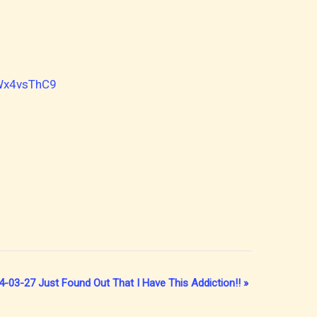
Wx4vsThC9
4-03-27 Just Found Out That I Have This Addiction!!
»