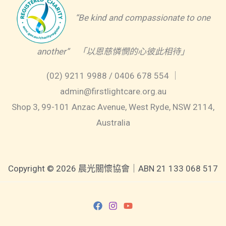
“Be kind and compassionate to one
another” 「以恩慈憐憫的心彼此相待」
(02) 9211 9988 / 0406 678 554 ｜
admin@firstlightcare.org.au
Shop 3, 99-101 Anzac Avenue, West Ryde, NSW 2114,
Australia
Copyright © 2026 晨光關懷協會｜ABN 21 133 068 517