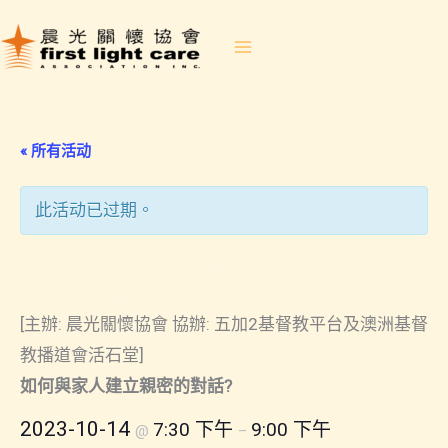
Skip
to
content
« 所有活动
此活动已过期。
2023-10-14 如何與家人建立親
密的對話?
[主辦: 晨光關懷協會 協辦: 五加2基督教平台及澳洲基督
教播道會活石堂]
如何與家人建立親密的對話?
2023-10-14
7:30 下午
9:00 下午
@
–