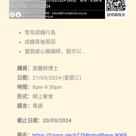
常見成癮行為
成癮背後原因
當我被心癮綑綁，我可以….
講員：
謝麗婷博士
日期：
27/03/2024 (星期三)
時間：
8pm-9:30pm
形式：
網上聚會
語言：
粵語
截止日期：20/03/2024
報名：
https://forms.gle/hZZbBqmgPbevpJKW9