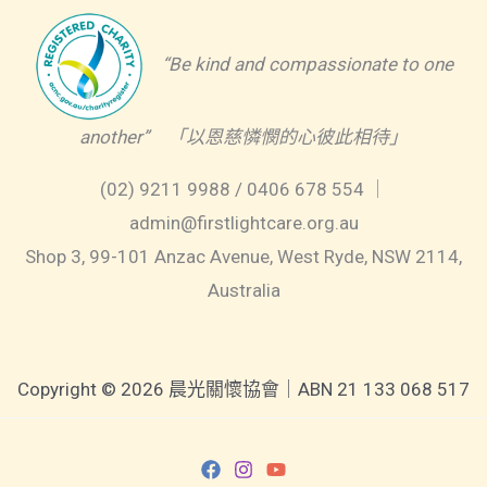
“Be kind and compassionate to one
another” 「以恩慈憐憫的心彼此相待」
(02) 9211 9988 / 0406 678 554 ｜
admin@firstlightcare.org.au
Shop 3, 99-101 Anzac Avenue, West Ryde, NSW 2114,
Australia
Copyright © 2026 晨光關懷協會｜ABN 21 133 068 517