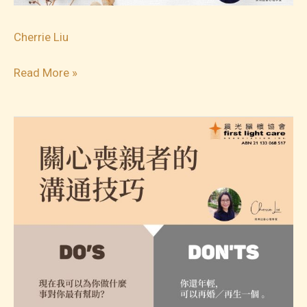
Cherrie Liu
分
Read More »
離
後
幫
助
孩
子
的
方
法