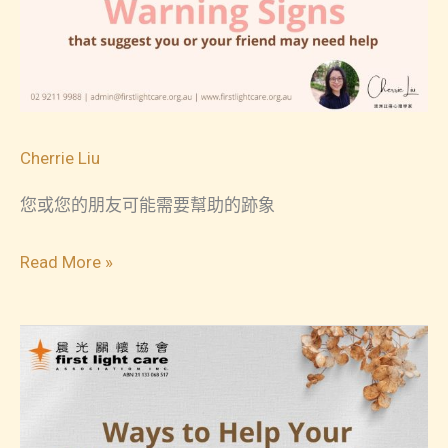
Cherrie Liu
您或您的朋友可能需要幫助的跡象
您
Read More »
或
您
的
朋
友
可