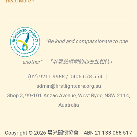
關
Read More »
心
喪
親
者
“Be kind and compassionate to one
的
溝
another” 「以恩慈憐憫的心彼此相待」
通
技
(02) 9211 9988 / 0406 678 554 ｜
巧
admin@firstlightcare.org.au
Shop 3, 99-101 Anzac Avenue, West Ryde, NSW 2114,
Australia
Copyright © 2026 晨光關懷協會｜ABN 21 133 068 517