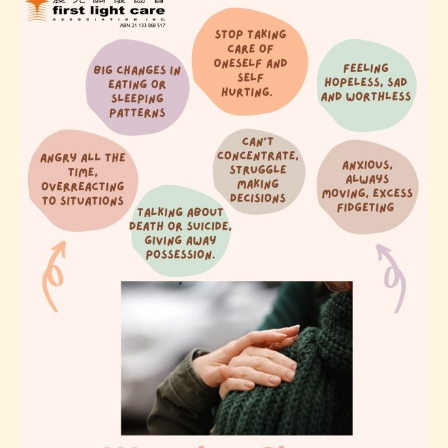
子
女
溝
通