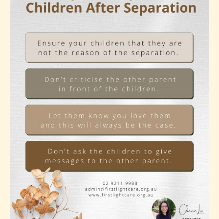
能
需
要
幫
助
的
跡
象