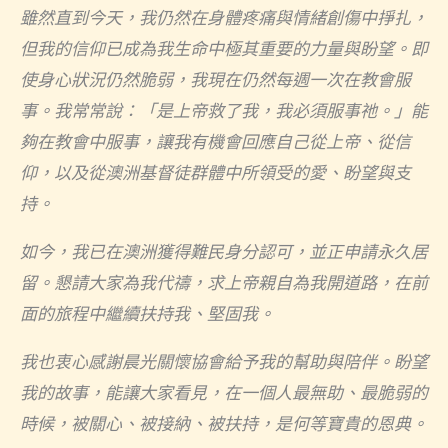
雖然直到今天，我仍然在身體疼痛與情緒創傷中掙扎，
但我的信仰已成為我生命中極其重要的力量與盼望。即
使身心狀況仍然脆弱，我現在仍然每週一次在教會服
事。我常常說：「是上帝救了我，我必須服事祂。」能
夠在教會中服事，讓我有機會回應自己從上帝、從信
仰，以及從澳洲基督徒群體中所領受的愛、盼望與支
持。
如今，我已在澳洲獲得難民身分認可，並正申請永久居
留。懇請大家為我代禱，求上帝親自為我開道路，在前
面的旅程中繼續扶持我、堅固我。
我也衷心感謝晨光關懷協會給予我的幫助與陪伴。盼望
我的故事，能讓大家看見，在一個人最無助、最脆弱的
時候，被關心、被接納、被扶持，是何等寶貴的恩典。