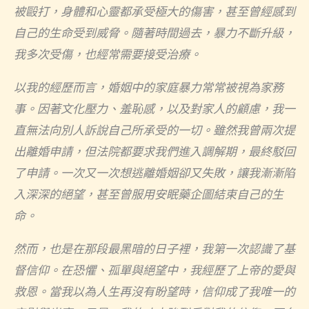
被毆打，身體和心靈都承受極大的傷害，甚至曾經感到
自己的生命受到威脅。隨著時間過去，暴力不斷升級，
我多次受傷，也經常需要接受治療。
以我的經歷而言，婚姻中的家庭暴力常常被視為家務
事。因著文化壓力、羞恥感，以及對家人的顧慮，我一
直無法向別人訴說自己所承受的一切。雖然我曾兩次提
出離婚申請，但法院都要求我們進入調解期，最終駁回
了申請。一次又一次想逃離婚姻卻又失敗，讓我漸漸陷
入深深的絕望，甚至曾服用安眠藥企圖結束自己的生
命。
然而，也是在那段最黑暗的日子裡，我第一次認識了基
督信仰。在恐懼、孤單與絕望中，我經歷了上帝的愛與
救恩。當我以為人生再沒有盼望時，信仰成了我唯一的