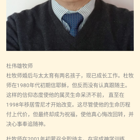
杜伟雄牧师
杜牧师婚后与太太育有两名孩子，现已成长工作。杜牧
师在1980年代初期信耶稣，但反而没有认真跟随主。
这样的信仰态度使他的属灵生命呆济不前， 直至在
1998年移居雪尼才开始改变。这尽管使他的生命历程
付上代价，但最终却成为祝福，使他真心悔改回转，并
决心事奉追随神。
杜牧师在2001年初蒙召全职待主。在完成神学训练