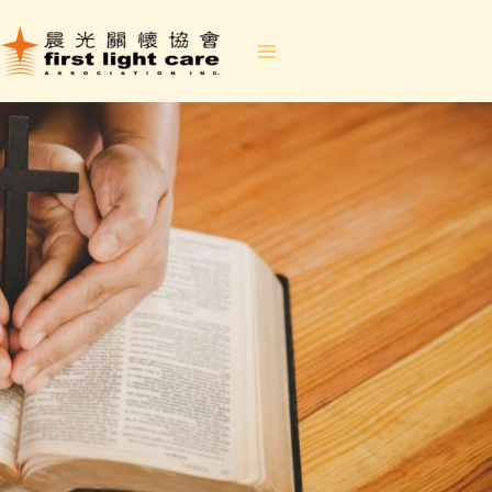
跳
至
内
容