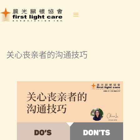
跳
至
内
容
关心丧亲者的沟通技巧