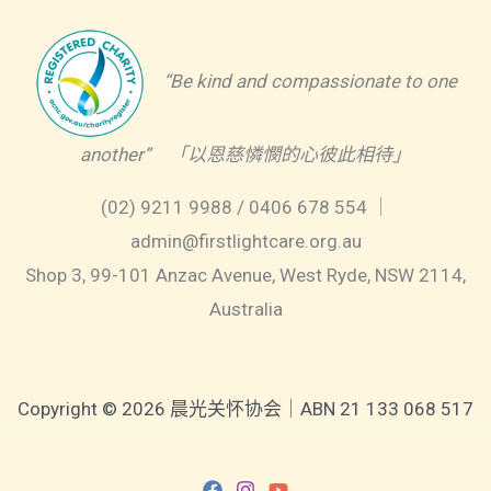
“Be kind and compassionate to one
another” 「以恩慈憐憫的心彼此相待」
(02) 9211 9988 / 0406 678 554 ｜
admin@firstlightcare.org.au
Shop 3, 99-101 Anzac Avenue, West Ryde, NSW 2114,
Australia
Copyright © 2026 晨光关怀协会｜ABN 21 133 068 517