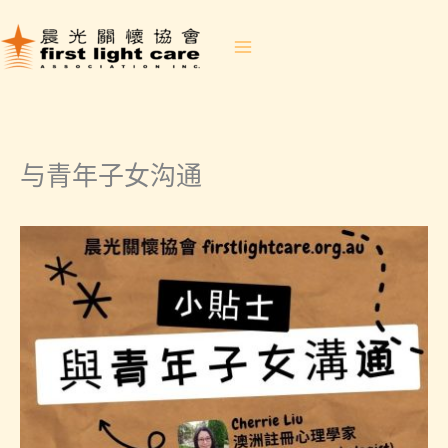
跳
至
内
容
与青年子女沟通