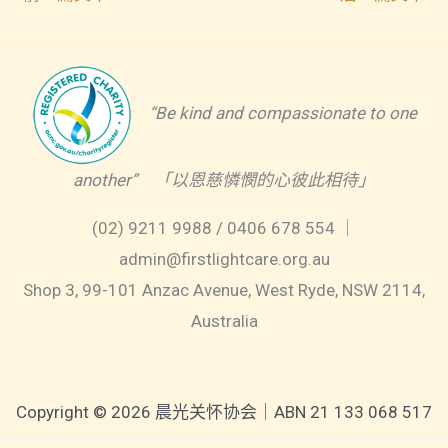
“Be kind and compassionate to one
another” 「以恩慈憐憫的心彼此相待」
(02) 9211 9988 / 0406 678 554 ｜
admin@firstlightcare.org.au
Shop 3, 99-101 Anzac Avenue, West Ryde, NSW 2114,
Australia
Copyright © 2026 晨光关怀协会｜ABN 21 133 068 517